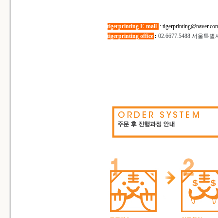
tigerprinting E-mail
:
tigerprinting@naver.co
tigerprinting office
:
02.6677.5488
서울특별시