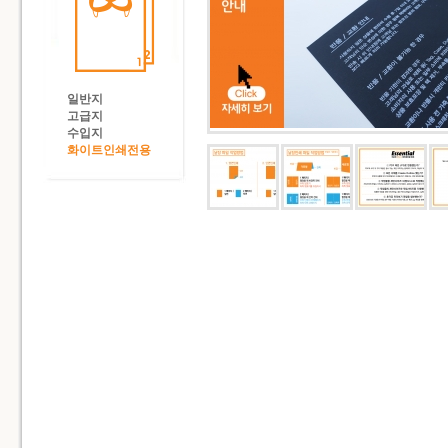
일반지
고급지
수입지
화이트인쇄전용