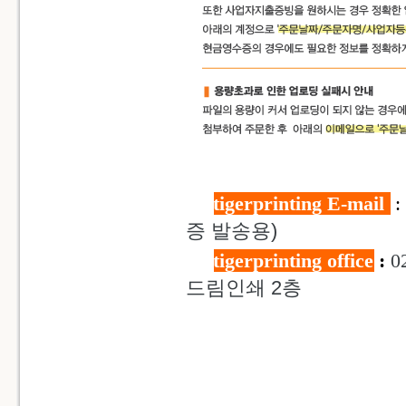
tigerprinting E-mail
:
증 발송용)
tigerprinting office
:
0
드림인쇄 2층