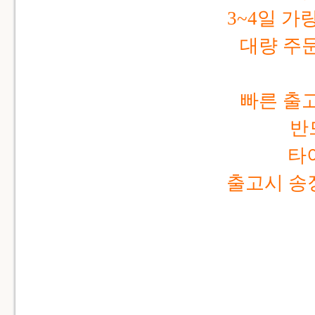
3~4일 
대량 주
빠른 출
반
타
출고시 송