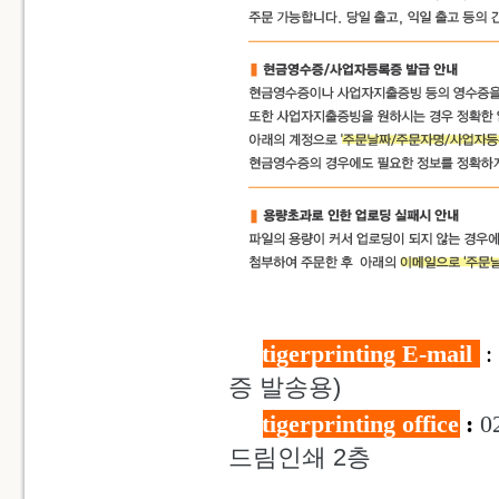
tigerprinting E-mail
:
증 발송용)
tigerprinting office
:
0
드림인쇄 2층