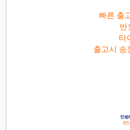
빠른 출
반
타
출고시 송