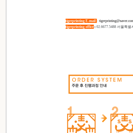
tigerprinting E-mail
:
tigerprinting@naver.co
tigerprinting office
:
02.6677.5488
서울특별시