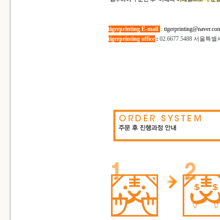
tigerprinting E-mail
:
tigerprinting@naver.co
tigerprinting office
:
02.6677.5488
서울특별시