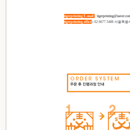
tigerprinting E-mail
:
tigerprinting@naver.co
tigerprinting office
:
02.6677.5488
서울특별시