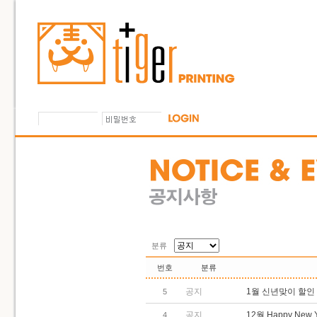
분류
번호
분류
공지
1월 신년맞이 할인
5
공지
12월 Happy New 
4